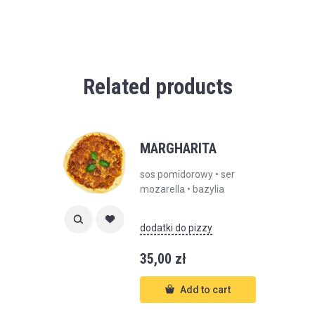
Related products
MARGHARITA
sos pomidorowy • ser
mozarella • bazylia
dodatki do pizzy
35,00
zł
Add to cart