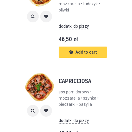
mozzarella • tuńczyk •
oliwki
dodatki do pizzy
46,50
zł
Add to cart
CAPRICCIOSA
sos pomidorowy •
mozzarella • szynka •
pieczarki • bazylia
dodatki do pizzy