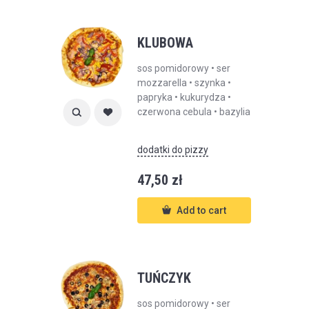
KLUBOWA
sos pomidorowy • ser
mozzarella • szynka •
papryka • kukurydza •
czerwona cebula • bazylia
dodatki do pizzy
47,50
zł
Add to cart
TUŃCZYK
sos pomidorowy • ser