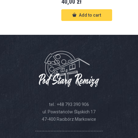
40,00
zł
Add to cart
tel.:
+48 793 390 906
ul. Powstańców Śląskich 17
47-400 Racibórz Markowice
--------------------------------------------