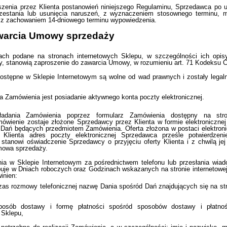
zenia przez Klienta postanowień niniejszego Regulaminu, Sprzedawca po
zestania lub usunięcia naruszeń, z wyznaczeniem stosownego terminu,
 z zachowaniem 14-dniowego terminu wypowiedzenia.
awarcia Umowy sprzedaży
ach podane na stronach internetowych Sklepu, w szczególności ich opisy
y, stanowią zaproszenie do zawarcia Umowy, w rozumieniu art. 71 Kodeksu C
ostępne w Sklepie Internetowym są wolne od wad prawnych i zostały legal
 Zamówienia jest posiadanie aktywnego konta poczty elektronicznej.
adania Zamówienia poprzez formularz Zamówienia dostępny na stron
ówienie zostaje złożone Sprzedawcy przez Klienta w formie elektronicznej 
ań będących przedmiotem Zamówienia. Oferta złożona w postaci elektronicz
Klienta adres poczty elektronicznej Sprzedawca prześle potwierdzenie 
stanowi oświadczenie Sprzedawcy o przyjęciu oferty Klienta i z chwilą jej
mowa sprzedaży.
ia w Sklepie Internetowym za pośrednictwem telefonu lub przesłania wiad
puje w Dniach roboczych oraz Godzinach wskazanych na stronie internetowe
inien:
as rozmowy telefonicznej nazwę Dania spośród Dań znajdujących się na stro
osób dostawy i formę płatności spośród sposobów dostawy i płatnoś
 Sklepu,