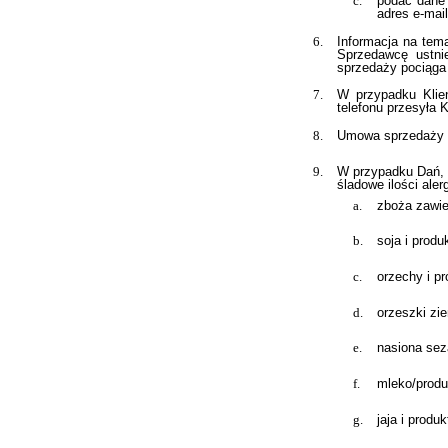
podać dane 
adres e-mail
Informacja na tem
Sprzedawcę ustni
sprzedaży pociąga
W przypadku Klie
telefonu przesyła 
Umowa sprzedaży z
W przypadku Dań, 
śladowe ilości aler
zboża zawie
soja i prod
orzechy i p
orzeszki zi
nasiona sez
mleko/produ
jaja i produ