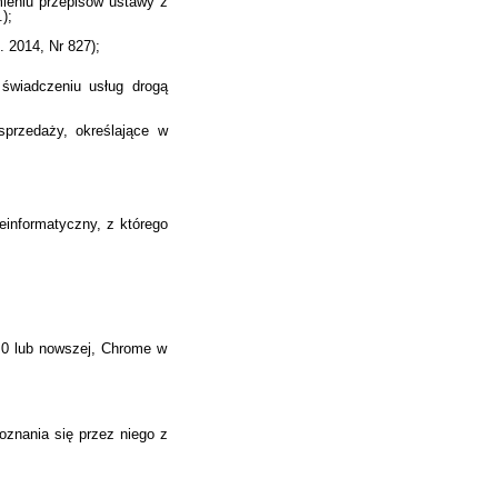
ieniu przepisów ustawy z
);
 2014, Nr 827);
świadczeniu usług drogą
przedaży, określające w
einformatyczny, z którego
8.0 lub nowszej, Chrome w
oznania się przez niego z