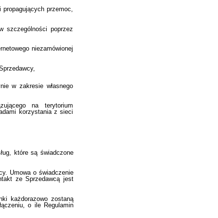
ci propagujących przemoc,
 w szczególności poprzez
ernetowego niezamówionej
 Sprzedawcy,
ynie w zakresie własnego
ującego na terytorium
adami korzystania z sieci
ług, które są świadczone
wcy. Umowa o świadczenie
ontakt ze Sprzedawcą jest
nki każdorazowo zostaną
ączeniu, o ile Regulamin