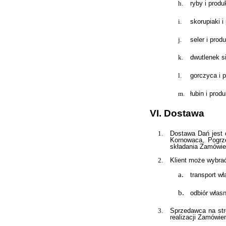
ryby i prod
skorupiaki 
seler i prod
dwutlenek si
gorczyca i 
łubin i prod
VI. Dostawa
Dostawa Dań jest 
Kornowaca, Pogrze
składania Zamówie
Klient może wybra
transport w
odbiór włas
Sprzedawca na str
realizacji Zamówie