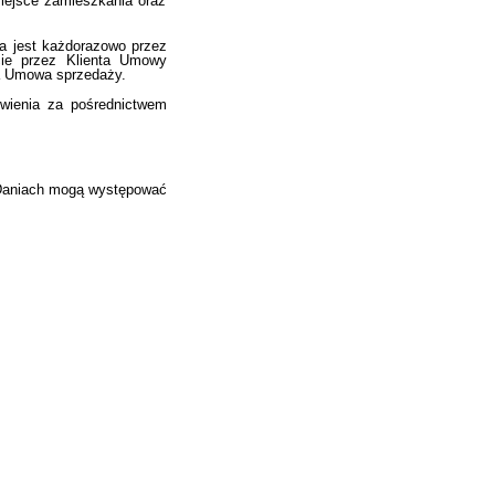
miejsce zamieszkania oraz
a jest każdorazowo przez
cie przez Klienta Umowy
ta Umowa sprzedaży.
wienia za pośrednictwem
W Daniach mogą występować